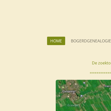
Ga
direct
naar
de
hoofdinhoud
HOME
BOGERDGENEALOGIE
De zoekto
=========