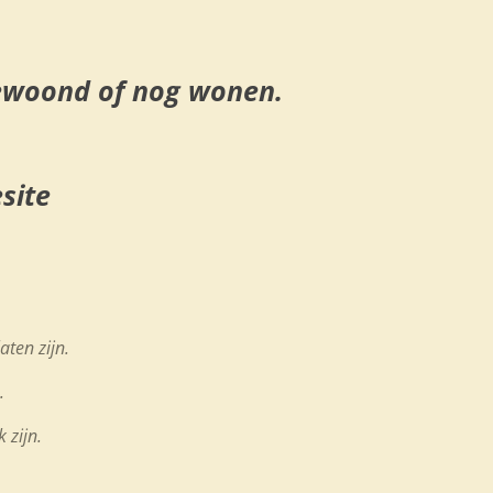
gewoond of nog wonen.
site
aten zijn.
n.
 zijn.