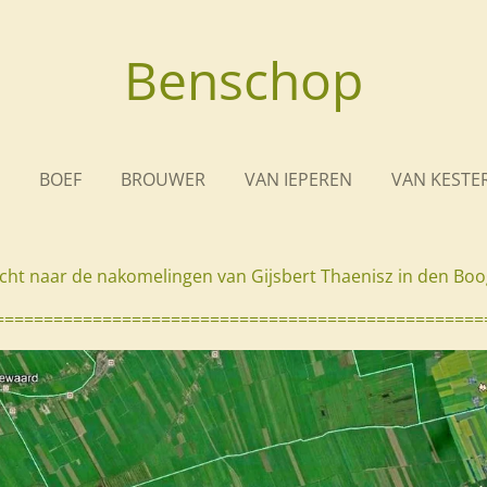
Benschop
BOEF
BROUWER
VAN IEPEREN
VAN KESTE
cht naar de nakomelingen van Gijsbert Thaenisz in den Bo
==================================================